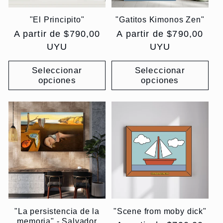
"El Principito"
"Gatitos Kimonos Zen"
Precio
A partir de $790,00
Precio
A partir de $790,00
habitual
UYU
habitual
UYU
Seleccionar
Seleccionar
opciones
opciones
"La persistencia de la
"Scene from moby dick"
memoria" - Salvador