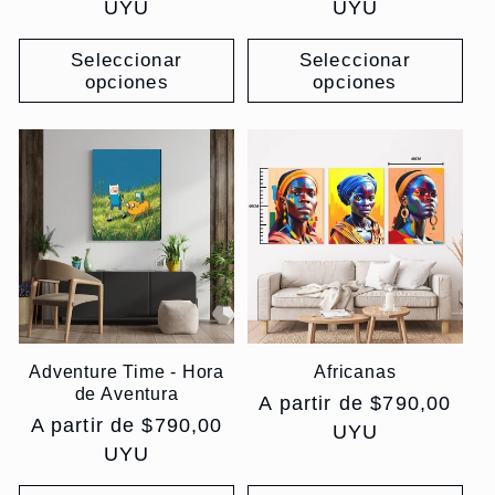
habitual
UYU
habitual
UYU
Seleccionar
Seleccionar
opciones
opciones
Adventure Time - Hora
Africanas
de Aventura
Precio
A partir de $790,00
Precio
A partir de $790,00
habitual
UYU
habitual
UYU