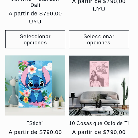
Precio
A partir de $790,00
Dalí
habitual
UYU
Precio
A partir de $790,00
habitual
UYU
Seleccionar
Seleccionar
opciones
opciones
"Stich"
10 Cosas que Odio de Ti
Precio
A partir de $790,00
Precio
A partir de $790,00