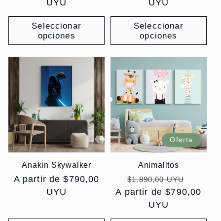
habitual
UYU
habitual
UYU
Seleccionar
Seleccionar
opciones
opciones
Oferta
Anakin Skywalker
Animalitos
Precio
A partir de $790,00
Precio
Precio
$1.890,00 UYU
habitual
UYU
A partir de $790,00
habitual
de
UYU
oferta