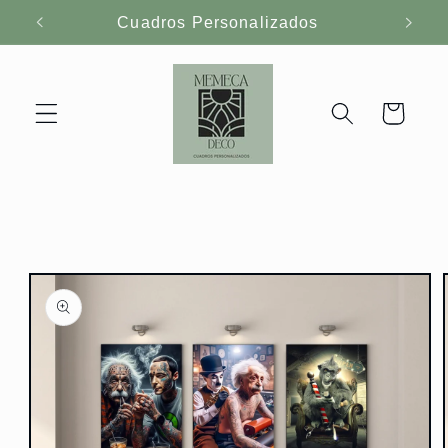
Ir
Cuadros Personalizados
directamente
al contenido
Carrito
Ir
directamente
a la
información
del producto