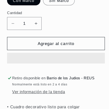
Con Marco
Sin Marco
Cantidad
Reducir
Aumentar
cantidad
cantidad
para
para
Barberías
Barberías
Agregar al carrito
&amp;
&amp;
Peluquerías
Peluquerías
Varios
Varios
diseños
diseños
Retiro disponible en
Barrio de los Judios - REUS
Normalmente está listo en 2 a 4 días
Ver información de la tienda
• Cuadro decorativo listo para colgar