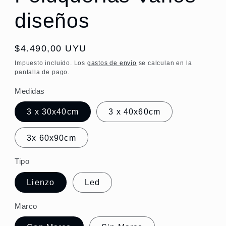
diseños
Precio
$4.490,00 UYU
habitual
Impuesto incluido. Los
gastos de envío
se calculan en la
pantalla de pago.
Medidas
3 x 30x40cm
3 x 40x60cm
3x 60x90cm
Tipo
Lienzo
Led
Marco